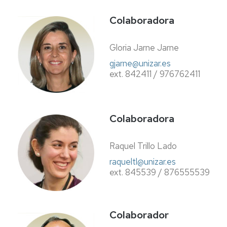
Colaboradora
Gloria Jarne Jarne
gjarne@unizar.es
ext. 842411 / 976762411
Colaboradora
Raquel Trillo Lado
raqueltl@unizar.es
ext. 845539 / 876555539
Colaborador