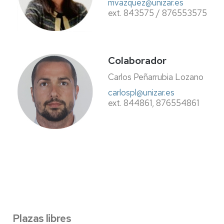
mvazquez@unizar.es
ext. 843575 / 876553575
Colaborador
Carlos Peñarrubia Lozano
carlospl@unizar.es
ext. 844861, 876554861
Plazas libres