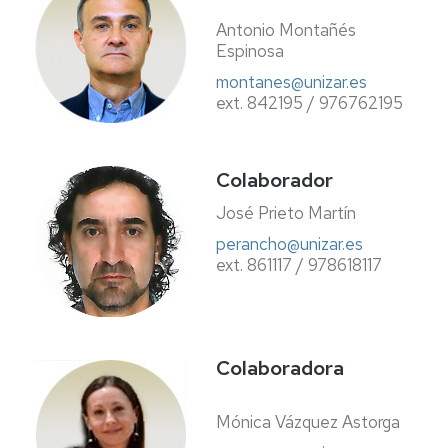
Antonio Montañés
Espinosa
montanes@unizar.es
ext. 842195 / 976762195
Colaborador
José Prieto Martín
perancho@unizar.es
ext. 861117 / 978618117
Colaboradora
Mónica Vázquez Astorga