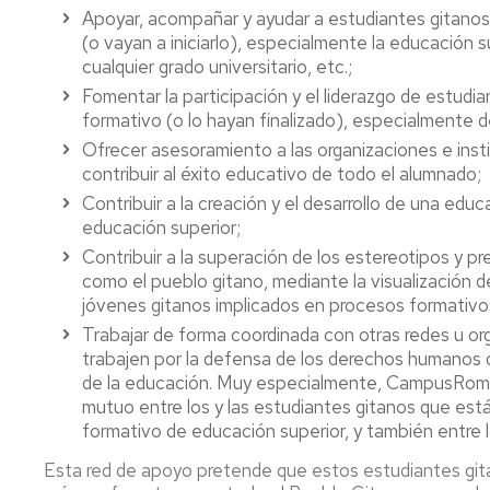
Universitaria
Programa
y
Apoyar, acompañar y ayudar a estudiantes gitano
AYD
líneas
(o vayan a iniciarlo), especialmente la educación su
Solicitud
de
cualquier grado universitario, etc.;
de
trabajo
Normativa
Fomentar la participación y el liderazgo de estud
apoyo
formativo (o lo hayan finalizado), especialmente d
a
Documentos
Histórico
acciones
Ofrecer asesoramiento a las organizaciones e instit
formativas
Protección
Solicitud
contribuir al éxito educativo de todo el alumnado;
GIDUs
de
de
Contribuir a la creación y el desarrollo de una edu
datos
colaboración
educación superior;
Proyectos
o
de
Contribuir a la superación de los estereotipos y pre
coorganización
Convocatoria
innovación
como el pueblo gitano, mediante la visualización 
de
Beca
docente
actividades
jóvenes gitanos implicados en procesos formativos
Unizar
académicas
Elecciones
Trabajar de forma coordinada con otras redes u or
trabajen por la defensa de los derechos humanos 
XIX
de la educación. Muy especialmente, CampusRom s
Jornadas
mutuo entre los y las estudiantes gitanos que est
de
formativo de educación superior, y también entre 
Innovación
Docente
Esta red de apoyo pretende que estos estudiantes git