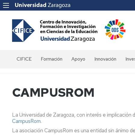
CIFICE
Formación
Apoyo
Innovación
Inve
Saludo
Oferta
Calidad
Grupos
Obje
de
innovación
Órganos
Plazas
Competencias
Gru
CAMPUSROM
docente
de
libres
transversales
de
Gobierno
inve
Convocatoria
Expresiones
Estudiantes
de
Miembros
de
Grupos
La Universidad de Zaragoza, con interés e implicación
interés
de
para
CampusRom
Directorio
.
Innovación
cursos
La asociación CampusRom es una entidad sin ánimo de lu
Docente
Programas