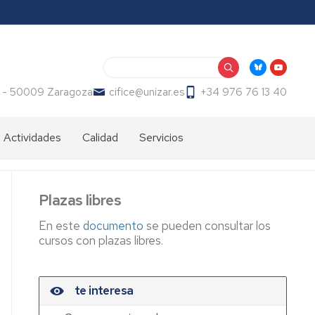
Buscar
2 - 50009 Zaragoza
cifice@unizar.es
+34 976 76 13 40
 Actividades
Calidad
Servicios
sios,
Carta
Servicios
das,
de
audiovisuales
ectos
Servicios
Plazas libres
Universidad
to
de
En este
documento
se pueden consultar los
sitario
la
cursos con plazas libres.
Experiencia
n
Espacios
te interesa
rico