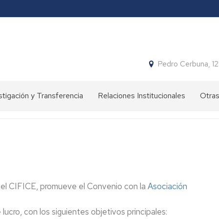
Pedro Cerbuna, 1
stigación y Transferencia
Relaciones Institucionales
Otras
tivos
Objetivos
Simpo
Jorna
Proy
pos
Convenios
stigación
Huer
univer
 del CIFICE, promueve el Convenio con la
Asociación
Aula
Jardí
cro, con los siguientes objetivos principales:
Histó