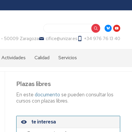
Buscar
2 - 50009 Zaragoza
cifice@unizar.es
+34 976 76 13 40
 Actividades
Calidad
Servicios
sios,
Carta
Servicios
das,
de
audiovisuales
ectos
Servicios
Plazas libres
Universidad
to
de
En este
documento
se pueden consultar los
sitario
la
cursos con plazas libres.
Experiencia
n
Espacios
te interesa
rico