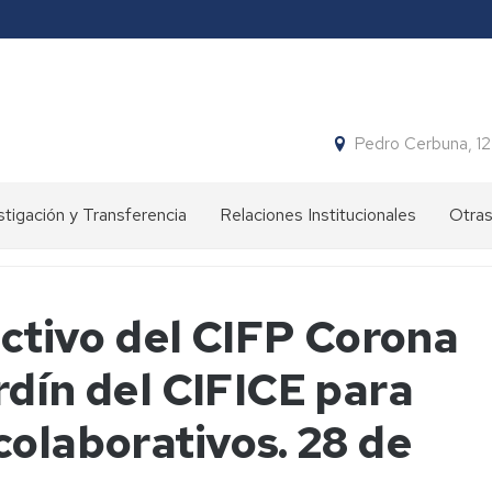
Pedro Cerbuna, 1
stigación y Transferencia
Relaciones Institucionales
Otras
tivos
Objetivos
Simpo
Jorna
Proy
pos
Convenios
ectivo del CIFP Corona
stigación
Huer
rdín del CIFICE para
univer
Aula
colaborativos. 28 de
Jardí
Histó