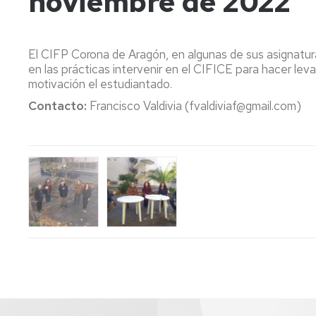
noviembre de 2022
Universitaria
Programa
y
AYD
líneas
Solicitud
de
de
trabajo
Normativa
El CIFP Corona de Aragón, en algunas de sus asignatura
apoyo
en las prácticas intervenir en el CIFICE para hacer le
a
Documentos
Histórico
motivación el estudiantado.
acciones
Contacto:
Francisco Valdivia (fvaldiviaf@gmail.com)
formativas
Protección
Solicitud
GIDUs
de
de
datos
colaboración
Proyectos
o
de
coorganización
Convocatoria
innovación
de
Beca
docente
actividades
Unizar
académicas
Elecciones
XIX
Jornadas
de
Innovación
Docente