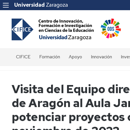
CIFICE
Formación
Apoyo
Innovación
Inve
Saludo
Oferta
Calidad
Grupos
Obje
de
innovación
Órganos
Plazas
Competencias
Gru
Visita del Equipo dir
docente
de
libres
transversales
de
Gobierno
inve
de Aragón al Aula Ja
Convocatoria
Expresiones
Estudiantes
de
Miembros
de
Grupos
interés
potenciar proyectos 
de
para
Directorio
Innovación
cursos
Docente
Programas