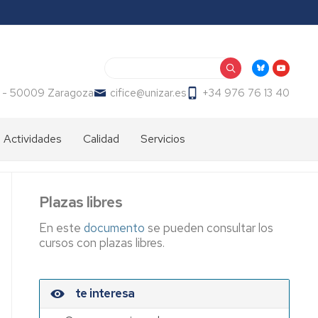
Buscar
2 - 50009 Zaragoza
cifice@unizar.es
+34 976 76 13 40
 Actividades
Calidad
Servicios
sios,
Carta
Servicios
das,
de
audiovisuales
ectos
Servicios
Plazas libres
Universidad
to
de
En este
documento
se pueden consultar los
sitario
la
cursos con plazas libres.
Experiencia
n
Espacios
te interesa
rico