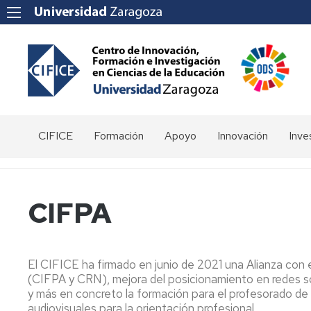
CIFICE
Formación
Apoyo
Innovación
Inve
Saludo
Oferta
Calidad
Grupos
Obje
de
innovación
Órganos
Plazas
Competencias
Gru
CIFPA
docente
de
libres
transversales
de
Gobierno
inve
Convocatoria
Expresiones
Estudiantes
de
Miembros
de
Grupos
El CIFICE ha firmado en junio de 2021 una Alianza con 
interés
de
para
(CIFPA y CRN), mejora del posicionamiento en redes so
Directorio
Innovación
cursos
y más en concreto la formación para el profesorado de
Docente
Programas
audiovisuales para la orientación profesional.