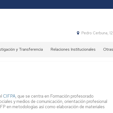
Pedro Cerbuna, 1
stigación y Transferencia
Relaciones Institucionales
Otras
tivos
Objetivos
Simpo
Jorna
Proy
pos
Convenios
stigación
Huer
univer
el
CIFPA
, que se centra en Formación profesorado
Aula
Jardí
ciales y medios de comunicación, orientación profesional
 FP en metodologías así como elaboración de materiales
Histó